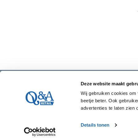
Deze website maakt gebru
Wij gebruiken cookies om 
beetje beter. Ook gebrui
advertenties te laten zien 
info@qanda.nl
033-245 46 37
Koningin Wilhelmin
Details tonen
Algemene voorwaarden
Privacy statement
Cookie