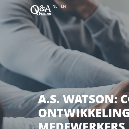
NL
|
EN
A.S. WATSON: 
ONTWIKKELING
MEDEWERKERS