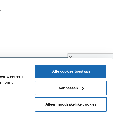
?
STEL ONS JE VRAAG
Alle cookies toestaan
keer weer een
MAIL ONS
 en om u
Aanpassen
BEL ONS
Alleen noodzakelijke cookies
Member of
©2026 Q&A Retail