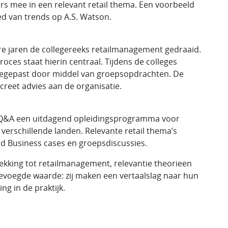
s mee in een relevant retail thema. Een voorbeeld
ed van trends op A.S. Watson.
re jaren de collegereeks retailmanagement gedraaid.
roces staat hierin centraal. Tijdens de colleges
oegepast door middel van groepsopdrachten. De
creet advies aan de organisatie.
Q&A een uitdagend opleidingsprogramma voor
verschillende landen. Relevante retail thema’s
d Business cases en groepsdiscussies.
kking tot retailmanagement, relevantie theorieen
egevoegde waarde: zij maken een vertaalslag naar hun
ng in de praktijk.