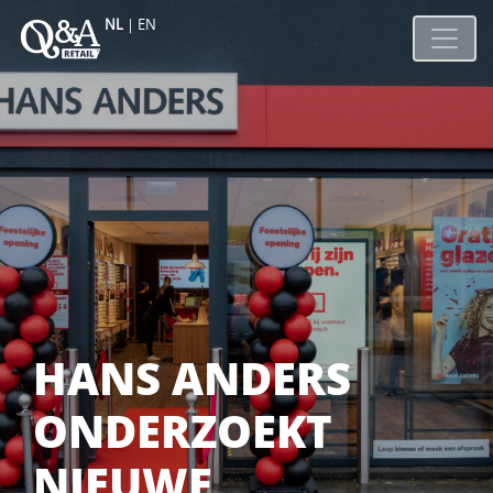
NL
|
EN
HANS ANDERS
ONDERZOEKT
NIEUWE