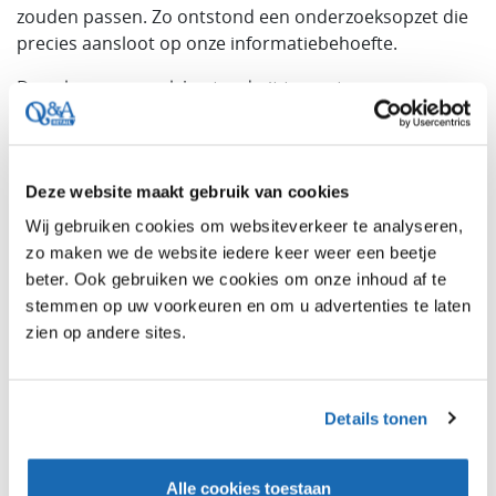
zouden passen. Zo ontstond een onderzoeksopzet die
precies aansloot op onze informatiebehoefte.
De gekozen aanpak bestond uit twee stappen:
Focusgroepen om direct met consumenten in
gesprek te gaan en hun drijfveren, verwachtingen
en barrières scherp te krijgen.
Deze website maakt gebruik van cookies
Online onderzoek om deze inzichten breed te
Wij gebruiken cookies om websiteverkeer te analyseren,
toetsen en te kwantificeren.
zo maken we de website iedere keer weer een beetje
Deze combinatie gaf ons zowel nuance en context als
beter. Ook gebruiken we cookies om onze inhoud af te
harde cijfers, een ideale basis voor strategische
stemmen op uw voorkeuren en om u advertenties te laten
besluitvorming.
zien op andere sites.
De focusgroepen werden begeleid door John Terra van
Q&A Retail. Dankzij zijn brede sectorkennis en ervaring
Details tonen
als moderator kwamen er diepgaande gesprekken op
gang waarin consumenten zich vrij voelden om hun
echte motivaties te delen. Dat leverde inzichten op die
Alle cookies toestaan