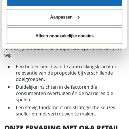
we met standaardonderzoek nooit boven tafel hadden
gekregen. De inzichten vormden een belangrijke basis
voor het online onderzoek.
Aanpassen
HET RESULTAAT
Alleen noodzakelijke cookies
Met de gecombineerde aanpak van Q&A Retail kregen
wij:
Een helder beeld van de aantrekkingskracht en
relevantie van de propositie bij verschillende
doelgroepen.
Duidelijke inzichten in de factoren die
consumenten overtuigen én de barrières die
spelen.
Een stevig fundament om strategische keuzes
sneller en met vertrouwen te maken.
ONZE ERVARING MET Q&A RETAIL