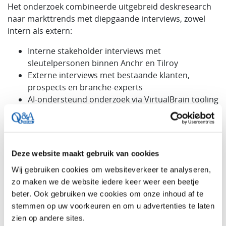
Het onderzoek combineerde uitgebreid deskresearch
naar markttrends met diepgaande interviews, zowel
intern als extern:
Interne stakeholder interviews met
sleutelpersonen binnen Anchr en Tilroy
Externe interviews met bestaande klanten,
prospects en branche-experts
AI-ondersteund onderzoek via VirtualBrain tooling
voor analyse van het eigen digitale domein
De focus lag op het identificeren van de trends met de
grootste impact op de retailsector én het vertalen
Deze website maakt gebruik van cookies
daarvan naar concrete strategische keuzes.
Wij gebruiken cookies om websiteverkeer te analyseren,
Het resultaat
zo maken we de website iedere keer weer een beetje
beter. Ook gebruiken we cookies om onze inhoud af te
De visieontwikkeling resulteerde in een heldere
stemmen op uw voorkeuren en om u advertenties te laten
strategische roadmap die:
zien op andere sites.