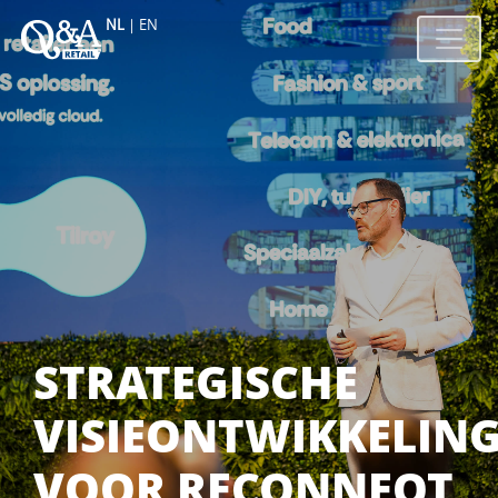
NL
|
EN
STRATEGISCHE
VISIEONTWIKKELIN
VOOR RECONNEQT