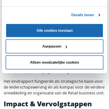
Duidelijkheid
bracht in de complementaire
positionering van Reconneqts drie
hoofdproducten/diensten: de kassaplatformen
Details tonen
RC Suite (on premise) en Tilroy (cloud) enerzijds
en haar retail maatwerk services anderzijds
Prioriteiten
stelde voor technologische
Alle cookies toestaan
ontwikkeling en marktfocus
Concrete competenties
definieerde voor de
Aanpassen
nieuwe leider van de Retail business unit
Groeikansen
identificeerde in zowel food als
non-food retailsegmenten
Alleen noodzakelijke cookies
Toekomstbestendigheid
creëerde door in te
spelen op emerging technologies
Het eindrapport fungeerde als strategische basis voor
de leiderschapswerving én als kompas voor de verdere
ontwikkeling en organisatie van de Retail business unit.
Impact & Vervolgstappen