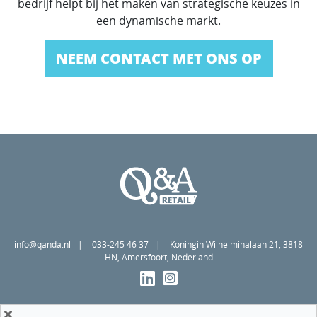
bedrijf helpt bij het maken van strategische keuzes in
een dynamische markt.
NEEM CONTACT MET ONS OP
info@qanda.nl
033-245 46 37
Koningin Wilhelminalaan 21, 3818
HN, Amersfoort, Nederland
Algemene voorwaarden
Privacy statement
Cookiebeleid