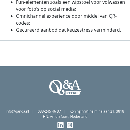
Fun-elementen zoals een wipstoel voor volwassen
voor foto’s op social media;
Omnichannel experience door middel van QR-
codes;
Gecureerd aanbod dat keuzestress verminderd.
info@qanda.nl
033-245 46 37
Koningin Wilhelminalaan 21, 3818
HN, Amersfoort, Nederland