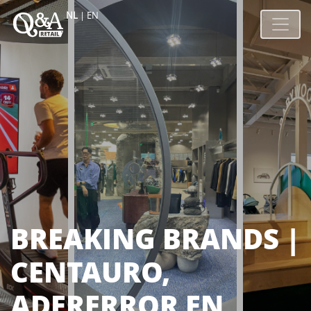
NL
|
EN
BREAKING BRANDS |
CENTAURO,
ADERERROR EN