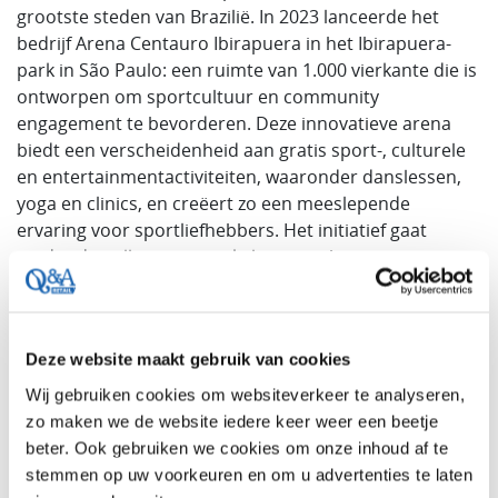
grootste steden van Brazilië. In 2023 lanceerde het
bedrijf Arena Centauro Ibirapuera in het Ibirapuera-
park in São Paulo: een ruimte van 1.000 vierkante die is
ontworpen om sportcultuur en community
engagement te bevorderen. Deze innovatieve arena
biedt een verscheidenheid aan gratis sport-, culturele
en entertainmentactiviteiten, waaronder danslessen,
yoga en clinics, en creëert zo een meeslepende
ervaring voor sportliefhebbers. Het initiatief gaat
verder dan alleen een winkel, met verbeteringen aan
de faciliteiten van het park, zoals fitnessapparaten en
een vernieuwd jogging track. Klanten ontvangen
gepersonaliseerde gegevens van hun interacties, wat
Deze website maakt gebruik van cookies
marketing, merkervaring en detailhandel op een unieke
manier combineert. Ze kunnen leren, testen en
Wij gebruiken cookies om websiteverkeer te analyseren,
producten kopen terwijl ze omgaan met hun favoriete
zo maken we de website iedere keer weer een beetje
merken.
beter. Ook gebruiken we cookies om onze inhoud af te
stemmen op uw voorkeuren en om u advertenties te laten
Waarom is het innovatief?