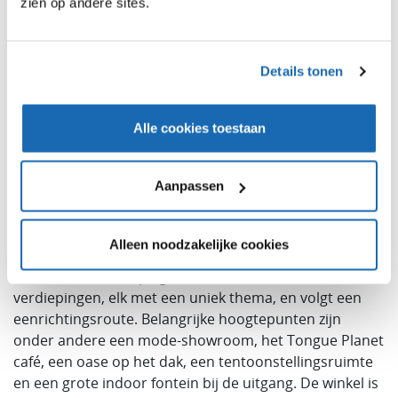
zien op andere sites.
Relevante locatie;
Multifunctionele (buiten)ruimte;
Details tonen
Gratis activiteiten;
Mogelijkheden voor contentcreatie.
Alle cookies toestaan
#2 ADERERROR – Zuid-Korea
Aanpassen
De ADER Space 3.0 flagship store in Seoul biedt een
meeslepende, avant-garde winkelervaring die de
Alleen noodzakelijke cookies
onderscheidende mode en merkidentiteit van
ADERERROR weerspiegelt. De winkel beslaat zes
verdiepingen, elk met een uniek thema, en volgt een
eenrichtingsroute. Belangrijke hoogtepunten zijn
onder andere een mode-showroom, het Tongue Planet
café, een oase op het dak, een tentoonstellingsruimte
en een grote indoor fontein bij de uitgang. De winkel is