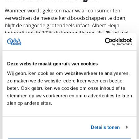
Wanneer wordt gekeken naar waar consumenten
verwachten de meeste kerstboodschappen te doen,
blijft de rangorde grotendeels intact. Albert Heijn
behoudt ook in 2025 de koppositie met 35,7%, vrijwel
gelijk aan vorig jaar (35,5%).
Daarachter zien we beweging binnen de top: Lidl zet de
groei door en stijgt van 17,5% in 2024 naar 18,4% in
Deze website maakt gebruik van cookies
2025, terwijl Jumbo licht daalt van 16,1% naar 15,3%.
Wij gebruiken cookies om websiteverkeer te analyseren,
Ook ALDI (6,0%), PLUS (5,2%) en Dirk (5,1%) blijven
zo maken we de website iedere keer weer een beetje
stabiel vertegenwoordigd, terwijl Picnic (online) verder
beter. Ook gebruiken we cookies om onze inhoud af te
groeit van 1,6% naar 2,5%.
stemmen op uw voorkeuren en om u advertenties te laten
Deze cijfers onderstrepen dat consumenten hun
zien op andere sites.
kerstboodschappen vooral blijven doen bij een vaste
groep grote supermarktformules, maar dat
onderscheid in assortiment en positionering binnen
Details tonen
die groep steeds belangrijker wordt.