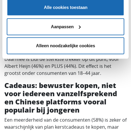
Lidl’s feestlijn als duidelijke
Alle cookies toestaan
bezoekmagneet
Naast de groei in bezoek aan Lidl zien we ook een
Aanpassen
aanzienlijke aantrekkingskracht van het
feestassortiment. 55% van de consumenten die bij Lidl
kerstboodschappen doen, geeft aan dat de Lidl’s
Alleen noodzakelijke cookies
feestlijn een reden is om speciaal naar Lidl te gaan.
Daarmee is Lidl de sterkste trekker op dit punt, vóór
Albert Heijn (46%) en PLUS (44%). Dit effect is het
grootst onder consumenten van 18–44 jaar.
Cadeaus: bewuster kopen, niet
voor iedereen vanzelfsprekend
en Chinese platforms vooral
populair bij jongeren
Een meerderheid van de consumenten (58%) is zeker of
waarschijnlijk van plan kerstcadeaus te kopen, maar