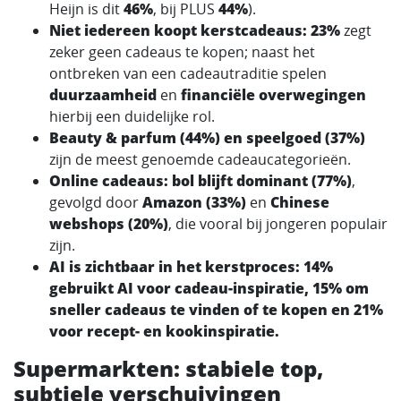
Heijn is dit
46%
, bij PLUS
44%
).
Niet iedereen koopt kerstcadeaus:
23%
zegt
zeker geen cadeaus te kopen; naast het
ontbreken van een cadeautraditie spelen
duurzaamheid
en
financiële overwegingen
hierbij een duidelijke rol.
Beauty & parfum (44%) en speelgoed (37%)
zijn de meest genoemde cadeaucategorieën.
Online cadeaus: bol blijft dominant (77%)
,
gevolgd door
Amazon (33%)
en
Chinese
webshops (20%)
, die vooral bij jongeren populair
zijn.
AI is zichtbaar in het kerstproces:
14%
gebruikt AI voor cadeau-inspiratie, 15% om
sneller cadeaus te vinden of te kopen en
21%
voor recept- en kookinspiratie.
Supermarkten: stabiele top,
subtiele verschuivingen