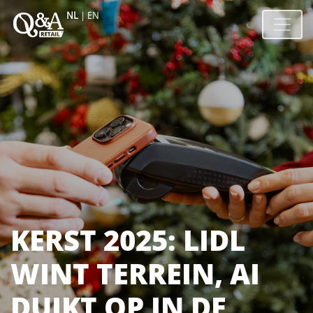
NL
|
EN
KERST 2025: LIDL
WINT TERREIN, AI
DUIKT OP IN DE