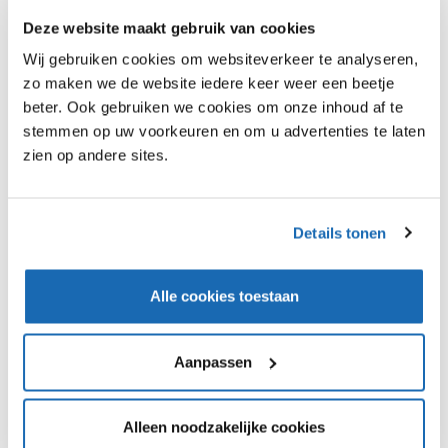
retailers in fashion en huis & wonen.
Deze website maakt gebruik van cookies
Meest bezochte retailers
Wij gebruiken cookies om websiteverkeer te analyseren,
zo maken we de website iedere keer weer een beetje
De meest bezochte retailers van Nederland zijn Bol,
beter. Ook gebruiken we cookies om onze inhoud af te
Albert Heijn, Kruidvat, Action, HEMA, Lidl, Jumbo en
stemmen op uw voorkeuren en om u advertenties te laten
IKEA. Naast bezoekersaantallen is ook het aandeel in de
zien op andere sites.
bestedingen een belangrijke graadmeter voor succes.
Vooral optiekketens scoren hier sterk op evenals
online spelers zoals 123inkt en Zooplus. Op
Details tonen
sectorniveau zijn Bike Totaal, HORNBACH, Van Dal
Mannenmode en Primera retailers die daar goed op
presteren.
Alle cookies toestaan
Sterke fanbase cruciaal voor
succes
Aanpassen
Een loyale klantenbasis die de retailer actief aanbeveelt
is cruciaal voor succes. Schoonenberg, 123inkt,
Alleen noodzakelijke cookies