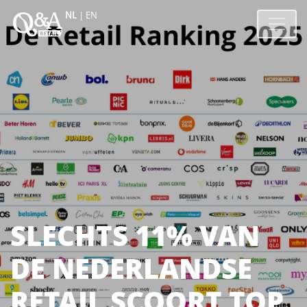
NL
|
EN
SLECHTS 11% VAN
DE NEDERLANDSE
RETAIL SCOORT TOP