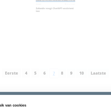
2023
TRENDS
20 april 2023
TR
Zalando voegt ChatGPT-assistent
A
ts
toe
t
Eerste
4
5
6
8
9
10
Laatste
7
ik van cookies