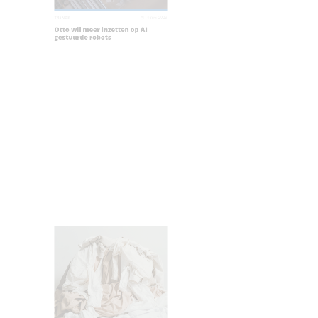
ENDS
9 mei 2023
tto wil meer inzetten op AI
estuurde robots