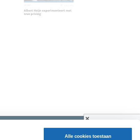
ENDS
19 april 2023
lbert Heijn experimenteert met
rue pricing
STEL ONS JE VRAAG
Alle cookies toestaan