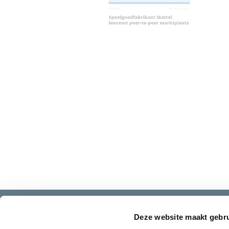
TRENDS
24 april 
Speelgoedfabrikant Mattel
lanceert peer-to-peer marktplaa
Deze website maakt gebru