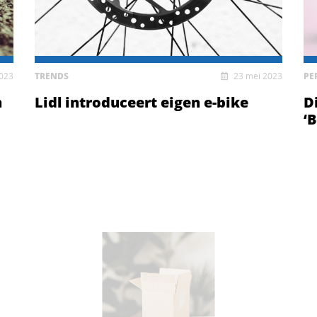
2023
TRENDS
23 mei 2023
PE
n
Lidl introduceert eigen e-bike
D
‘