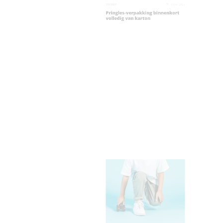
TRENDS
4 mei 2
Pringles-verpakking binnenkort
volledig van karton