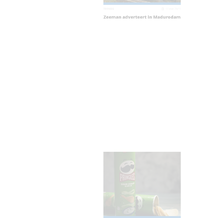
TRENDS
16 mei 
Zeeman adverteert in Madurod