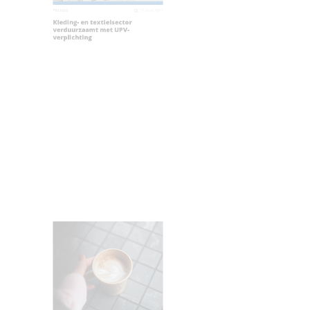
ENDS
26 april 2023
leding- en textielsector
erduurzaamt met UPV-
erplichting