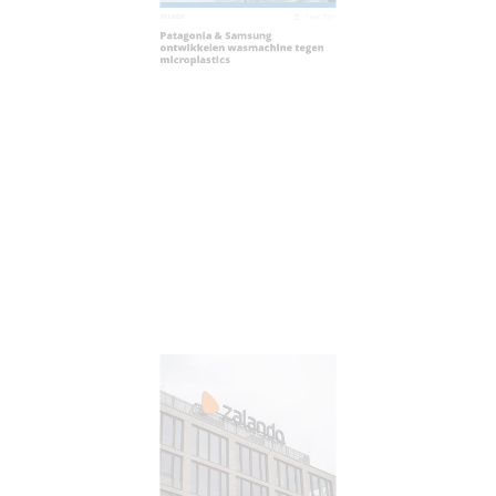
023
TRENDS
2 mei 2023
TR
Patagonia & Samsung
K
ontwikkelen wasmachine tegen
v
microplastics
v