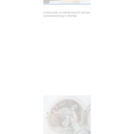
2023
TRENDS
11 mei 2023
TR
am
Lieferando en Mediamarkt testen
O
samenwerking in Berlijn
g