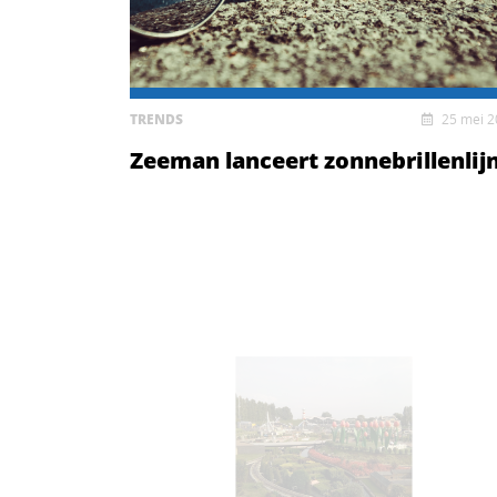
TRENDS
25 mei 
Zeeman lanceert zonnebrillenlij